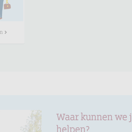
en
Waar kunnen we 
helpen?