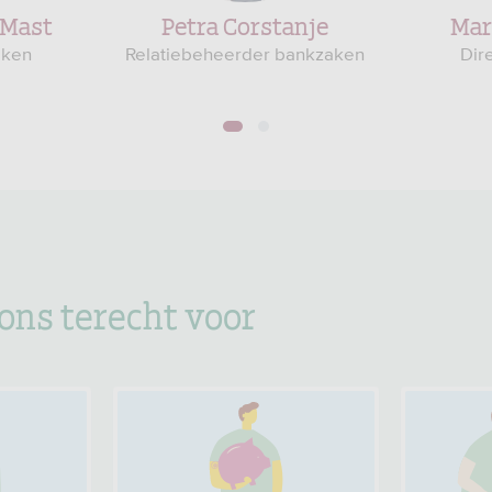
-Mast
Petra Corstanje
Mar
aken
Relatiebeheerder bankzaken
Dir
1
2
 ons terecht voor