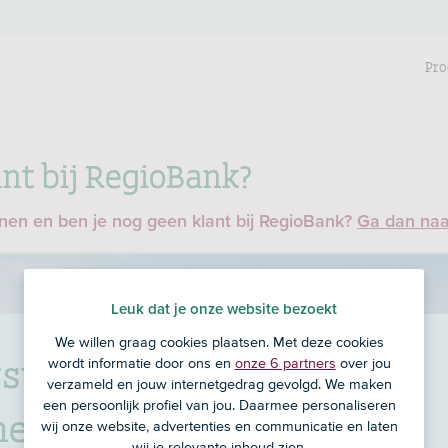
Pro
nt bij RegioBank?
enen en ben je nog geen klant bij RegioBank?
Ga dan na
Leuk dat je onze website bezoekt
We willen graag cookies plaatsen. Met deze cookies
swaal Verzekeringen &
wordt informatie door ons en
onze 6 partners
over jou
verzameld en jouw internetgedrag gevolgd. We maken
een persoonlijk profiel van jou. Daarmee personaliseren
heken
in Krabbendijke
wij onze website, advertenties en communicatie en laten
wij je relevante inhoud zien.