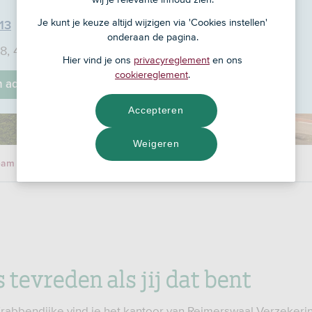
Je kunt je keuze altijd wijzigen via 'Cookies instellen'
13
onderaan de pagina.
48, 4413 BM
Hier vind je ons
privacyreglement
en ons
cookiereglement
.
jn adviseur
Accepteren
Weigeren
eam
s tevreden als jij dat bent
 Krabbendijke vind je het kantoor van Reimerswaal Verzeker