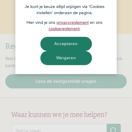
Je kunt je keuze altijd wijzigen via 'Cookies
instellen' onderaan de pagina.
Hier vind je ons
privacyreglement
en ons
cookiereglement
.
RegioBank is nu ASN Bank
Accepteren
Weigeren
Wat betekent dat voor jou, je producten en je RegioBank-
kantoor?
Lees de veelgestelde vragen
Waar kunnen we je mee helpen?
Zo
Stel je vraag