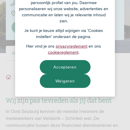
persoonlijk profiel van jou. Daarmee
0118 - 46 20 20
personaliseren wij onze website, advertenties en
Kanaalstraat 37, 4388 BJ
communicatie en laten wij je relevante inhoud
zien.
Stel in als mijn adviseur
Je kunt je keuze altijd wijzigen via 'Cookies
instellen' onderaan de pagina.
Hier vind je ons
privacyreglement
en ons
cookiereglement
.
Je adviseur
Ons team
Accepteren
Je adviseur
Weigeren
Wij zijn pas tevreden als jij dat bent
In Oost-Souburg kennen de meeste inwoners de
medewerkers van Veldsink – Schinkel wel. De
communicatie tussen deze financieel dienstverlener en