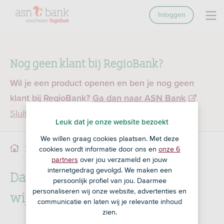
Inloggen
Nog geen klant bij RegioBank?
Wil je een product openen en ben je nog geen
klant bij RegioBank?
Ga dan naar ASN Bank
Sluiten
Leuk dat je onze website bezoekt
We willen graag cookies plaatsen. Met deze
Daglimiet betaalpas
cookies wordt informatie door ons en
onze 6
Service
partners
over jou verzameld en jouw
Daglimiet zakelijke betaalpas
internetgedrag gevolgd. We maken een
persoonlijk profiel van jou. Daarmee
wijzigen
personaliseren wij onze website, advertenties en
communicatie en laten wij je relevante inhoud
zien.