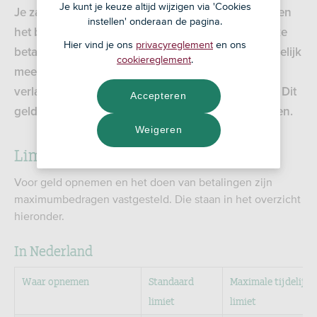
Je kunt je keuze altijd wijzigen via 'Cookies
Je zakelijke betaalpas heeft limieten in Nederland en
instellen' onderaan de pagina.
het buitenland. Je kunt de daglimiet van je zakelijke
Hier vind je ons
privacyreglement
en ons
betaalpas bij RegioBank verhogen, wanneer je tijdelijk
cookiereglement
.
meer nodig hebt dan de geldende limiet, en ook
verlagen of weer verhogen tot de standaardlimiet. Dit
Accepteren
geldt ook voor de Apple Pay en Google Pay limieten.
Weigeren
Limieten op de betaalpas
Voor geld opnemen en het doen van betalingen zijn
maximumbedragen vastgesteld. Die staan in het overzicht
hieronder.
In Nederland
Waar opnemen
Standaard
Maximale tijdelijke
limiet
limiet