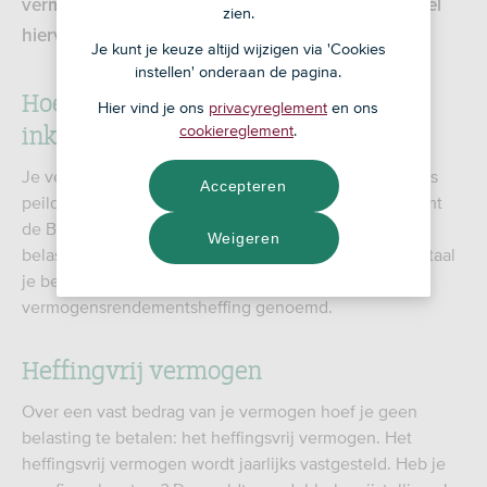
vermogen in box 3. Mogelijk betaal je over een deel
zien.
hiervan ook belasting.
Je kunt je keuze altijd wijzigen via 'Cookies
instellen' onderaan de pagina.
Hoe werkt box 3 van de
Hier vind je ons
privacyreglement
en ons
inkomstenbelasting?
cookiereglement
.
Je vermogen zijn je bezittingen minus je schulden. Als
Accepteren
peildatum voor je vermogen in een belastingjaar neemt
de Belastingdienst je vermogen op 1 januari van dat
Weigeren
belastingjaar. Over het rendement op je vermogen betaal
je belasting. Dat wordt ook wel de
vermogensrendementsheffing genoemd.
Heffingvrij vermogen
Over een vast bedrag van je vermogen hoef je geen
belasting te betalen: het heffingsvrij vermogen. Het
heffingsvrij vermogen wordt jaarlijks vastgesteld. Heb je