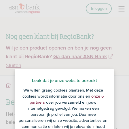
Inloggen
Nog geen klant bij RegioBank?
Wil je een product openen en ben je nog geen
klant bij RegioBank?
Ga dan naar ASN Bank
Sluiten
Leuk dat je onze website bezoekt
Beleggen en de belasting
Beleggen
We willen graag cookies plaatsen. Met deze
cookies wordt informatie door ons en
onze 6
Beleggen en belastingdienst
partners
over jou verzameld en jouw
internetgedrag gevolgd. We maken een
Het geld en de waarde van de fondsen op je
persoonlijk profiel van jou. Daarmee
personaliseren wij onze website, advertenties en
beleggingsrekening worden meegerekend als
communicatie en laten wij je relevante inhoud