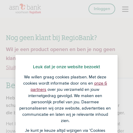
Inloggen
Nog geen klant bij RegioBank?
Wil je een product openen en ben je nog geen
klant bij RegioBank?
Ga dan naar ASN Bank
Sluiten
Leuk dat je onze website bezoekt
We willen graag cookies plaatsen. Met deze
Beslag op je huis
cookies wordt informatie door ons en
onze 6
partners
over jou verzameld en jouw
internetgedrag gevolgd. We maken een
Heb je een schuld én een eigen huis? Dan kan een
persoonlijk profiel van jou. Daarmee
schuldeiser beslag leggen op je huis. Een schuldeiser
personaliseren wij onze website, advertenties en
die beslag legt op je huis, noemen we een beslaglegger.
communicatie en laten wij je relevante inhoud
zien.
Het beslag wordt gelegd door een deurwaarder. Omdat
Je kunt je keuze altijd wijzigen via 'Cookies
jouw hypotheek bij ons loopt, informeert de deurwaarder