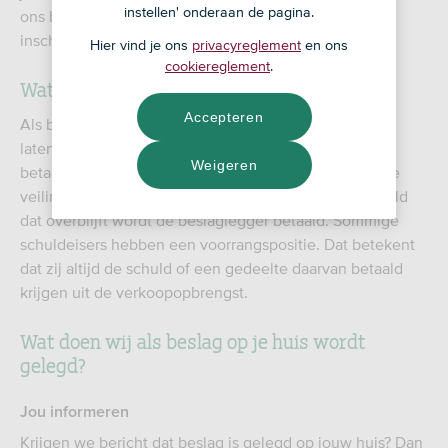
instellen' onderaan de pagina.
ons hier ook over. Ook laat de deurwaarder het beslag
inschrijven bij het Kadaster.
Hier vind je ons
privacyreglement
en ons
cookiereglement
.
Wat betekent beslag op je huis voor jou?
Accepteren
Als beslag op je huis ligt, kan de beslaglegger je huis
laten veilen als je jouw schuld niet betaalt of geen
Weigeren
betaalafspraak maakt. Met de verkoopopbrengst uit de
veiling wordt eerst de hypotheek ingelost. Met het geld
dat overblijft wordt de beslaglegger betaald. Sommige
schuldeisers hebben een voorrangspositie. Dat betekent
dat zij altijd de schuld of een gedeelte daarvan betaald
krijgen uit de verkoopopbrengst.
Wat doen wij als beslag op je huis wordt
gelegd?
Jou informeren
Krijgen we bericht dat beslag is gelegd op jouw huis? Dan