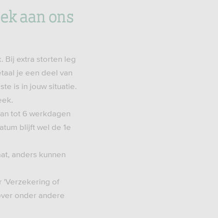
oek aan ons
 Bij extra storten leg
etaal je een deel van
 is in jouw situatie.
eek.
kan tot 6 werkdagen
atum blijft wel de 1e
aat, anders kunnen
r 'Verzekering of
 over onder andere