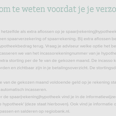
 om te weten voordat je je verz
et hetzelfde als extra aflossen op je spaar(rekening)hypotheek.
 een spaarverzekering of spaarrekening. Bij extra aflossen b
potheekbedrag terug. Vraag je adviseur welke optie het beste
incasseren we van het incassorekeningnummer van je hypoth
xtra storting per de 1e van de gekozen maand. De incasso 
rden en zichtbaar zijn in je betalingsoverzicht. De stortingsd
1e van de gekozen maand voldoende geld op je rekening st
 automatisch incasseren.
r de spaar(rekening)hypotheek vind je in de informatiewijze
je hypotheek' (deze staat hierboven). Ook vind je informatie
assen en salderen op regiobank.nl.