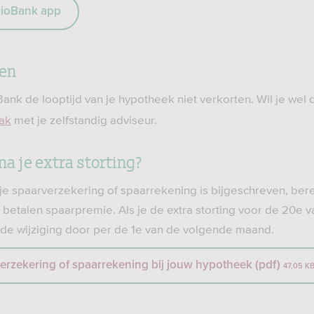
ioBank app
ten
Bank de looptijd van je hypotheek niet verkorten. Wil je wel 
ak
met je zelfstandig adviseur.
na je extra storting?
 je spaarverzekering of spaarrekening is bijgeschreven, be
 betalen spaarpremie. Als je de extra storting voor de 20e 
j de wijziging door per de 1e van de volgende maand.
verzekering of spaarrekening bij jouw hypotheek (pdf)
47,05 K