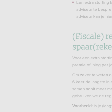
Een extra storting 
adviseur te bespre
adviseur kan je hie
(Fiscale) r
spaar(rek
Voor een extra stort
premie of inleg per j
Om zeker te weten dat
6 keer de laagste inle
samen nooit meer mag
gebruiken we de regu
: is je (la
Voorbeeld