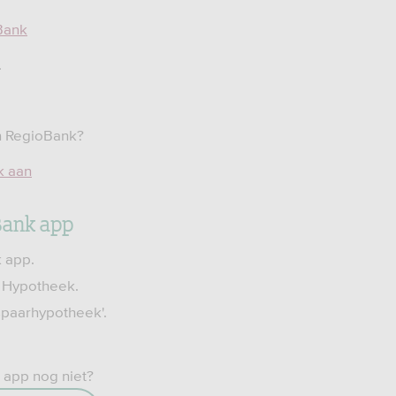
Bank
.
.
n RegioBank?
k aan
Bank app
 app.
 Hypotheek.
 spaarhypotheek'.
 app nog niet?