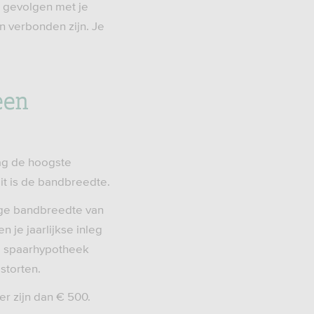
) gevolgen met je
n verbonden zijn. Je
een
mag de hoogste
Dit is de bandbreedte.
lige bandbreedte van
n je jaarlijkse inleg
de spaarhypotheek
storten.
ger zijn dan € 500.