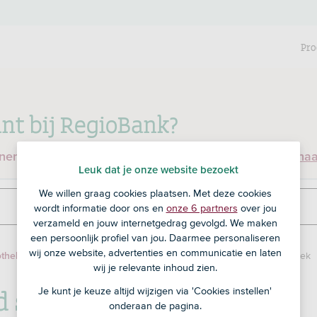
Pro
nt bij RegioBank?
enen en ben je nog geen klant bij RegioBank?
Ga dan na
Leuk dat je onze website bezoekt
We willen graag cookies plaatsen. Met deze cookies
wordt informatie door ons en
onze 6 partners
over jou
verzameld en jouw internetgedrag gevolgd. We maken
een persoonlijk profiel van jou. Daarmee personaliseren
wij onze website, advertenties en communicatie en laten
Extra geld storten op je spaar- of spaarrekeninghypotheek
theken
wij je relevante inhoud zien.
d storten op je spaar- of
Je kunt je keuze altijd wijzigen via 'Cookies instellen'
onderaan de pagina.