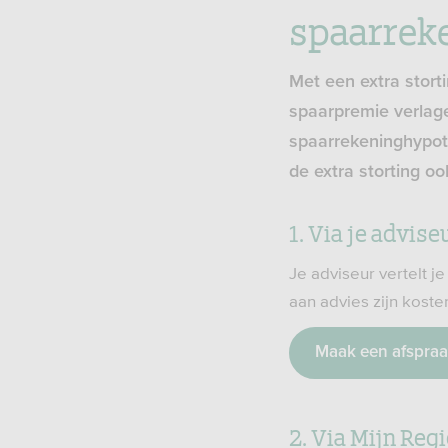
spaarrek
Met een extra stort
spaarpremie verlagen
spaarrekeninghypot
de extra storting o
1. Via je advise
Je adviseur vertelt je
aan advies zijn kost
Maak een afspra
2. Via Mijn Reg