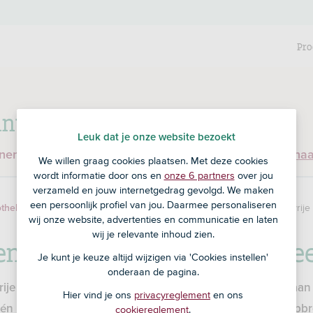
Pro
nt bij RegioBank?
Leuk dat je onze website bezoekt
enen en ben je nog geen klant bij RegioBank?
Ga dan na
We willen graag cookies plaatsen. Met deze cookies
wordt informatie door ons en
onze 6 partners
over jou
verzameld en jouw internetgedrag gevolgd. We maken
een persoonlijk profiel van jou. Daarmee personaliseren
Je hebt een aflossingsvrij
theken
Hypotheekrente verlengen
wij onze website, advertenties en communicatie en laten
wij je relevante inhoud zien.
en aflossingsvrije hypothe
Je kunt je keuze altijd wijzigen via 'Cookies instellen'
onderaan de pagina.
ije hypotheek betaal je elke maand alleen rente. Je lost aan
Hier vind je ons
privacyreglement
en ons
 één keer af. Dit kan bijvoorbeeld met eigen geld, met de opb
cookiereglement
.