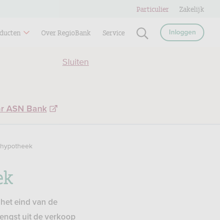
Particulier
Zakelijk
ducten
Over RegioBank
Service
Inloggen
Sluiten
ar ASN Bank
e hypotheek
ek
 het eind van de
rengst uit de verkoop