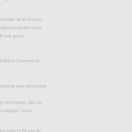
otheek af te lossen.
tijd (extra) aflossen.
ft ons geen
egioBank hoeveel je
rbij je wel periodiek
ze te maken. Als de
n stijgen. Voor
en overzicht van je