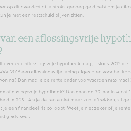
er op dit overzicht of je straks genoeg geld hebt om je aflo
un je met een restschuld blijven zitten.
e van een aflossingsvrije hypot
?
lt over een aflossingsvrije hypotheek mag je sinds 2013 nie
vóór 2013 een aflossingsvrije lening afgesloten voor het ko
woning? Dan mag je de rente onder voorwaarden maximaal 3
en aflossingsvrije hypotheek? Dan gaan de 30 jaar in vanaf 1
heid in 2031. Als je de rente niet meer kunt aftrekken, stijg
je een financieel risico loopt. Weet je niet zeker of je rente
andig adviseur.