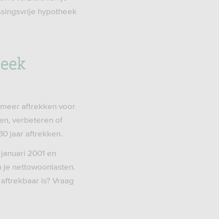
ssingsvrije hypotheek
heek
t meer aftrekken voor
pen, verbeteren of
0 jaar aftrekken.
 januari 2001 en
en je nettowoonlasten.
 aftrekbaar is? Vraag