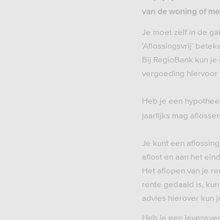
van de woning of met
Je moet zelf in de ga
‘Aflossingsvrij’ beteke
Bij RegioBank kun je
vergoeding hiervoor 
Heb je een hypothe
jaarlijks mag aflosse
Je kunt een aflossin
aflost en aan het ein
Het aflopen van je r
rente gedaald is, kun
advies hierover kun je
Heb je een levensverz