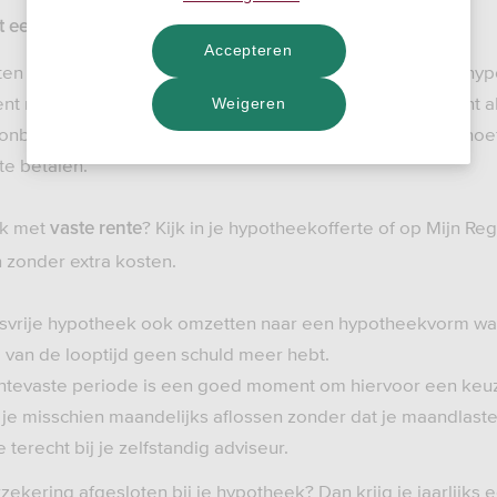
 een (aanvullende) levensverzekering.
Accepteren
ten houden of je genoeg geld hebt om je aflossingsvrije hyp
nt niet dat je tijdens de looptijd niet mag aflossen. Je kunt al
Weigeren
 onbeperkt aflossen op je hypotheek met eigen geld. Je hoe
te betalen.
ek met
? Kijk in je hypotheekofferte of op Mijn R
vaste rente
n zonder extra kosten.
gsvrije hypotheek ook omzetten naar een hypotheekvorm waa
d van de looptijd geen schuld meer hebt.
entevaste periode is een goed moment om hiervoor een keu
 je misschien maandelijks aflossen zonder dat je maandlaste
 terecht bij je zelfstandig adviseur.
ekering afgesloten bij je hypotheek? Dan krijg je jaarlijks e